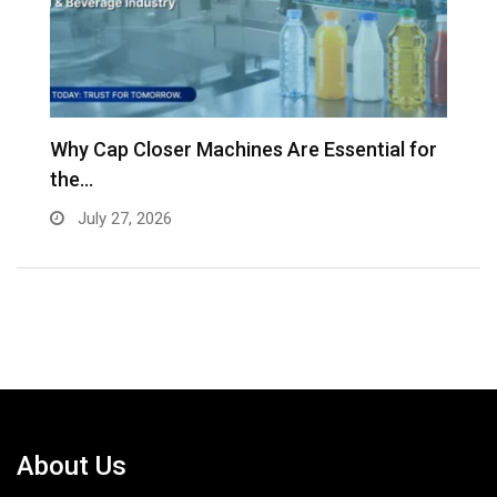
Why Cap Closer Machines Are Essential for
V
the…
g
July 27, 2026
About Us